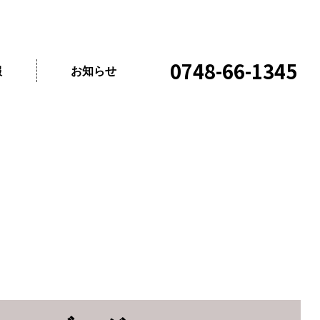
0748-66-1345
報
お知らせ
喜屋さん
田さん
部さん
の特長
の方へ
方へ
ーム
へ
報